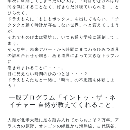
学校に遅刻してしまったのび太は、「時計がなければ時
間を気にすることなく、好きなだけ寝ていられる！」と
ひらめく。
ドラえもんに「もしもボックス」を出してもらい、「チ
クタクと動く時計が存在しない世界」へと変えてしまう
が、
それでものび太は寝坊し、いつも通り学校に遅刻してし
まう。
そんな中、未来デパートから時間にまつわるひみつ道具
の詰め合わせが届き、ある道具によって大きなトラブル
に
巻き込まれることに・・・。
目に見えない時間のひみつとは・・・？
ドラえもんたちと一緒に「時間」の不思議を体験しよ
う！
一般プログラム「イントゥ・ザ・ネ
イチャー 自然が教えてくれること」
人類が北米大陸に足を踏み入れてからおよそ２万年。ア
ラスカの原野、オレゴンの緑豊かな海岸線、古代渓谷、