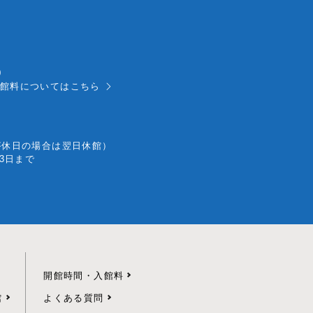
0
館料については
こちら
が休日の場合は翌日休館）
月3日まで
開館時間・入館料
館
よくある質問