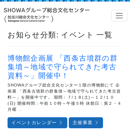
お知らせ分類:
イベント
一覧
博物館企画展 「西条古墳群の群
集墳～地域で守られてきた考古
資料～」開催中！
SHOWAグループ総合文化センター１階の博物館にて 企
画展 「西条古墳群の群集墳～地域で守られてきた考古資
料～」を開催中です。 期間：７/１８(土)～１２/１０
(日) 開催時間：午前１０時～午後５時 休館日：第２・４
博
月曜
…
物
館
イベントカレンダー
主催事業
企