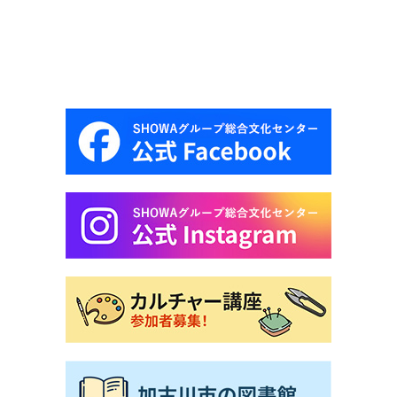
画
展
「西
条
古
墳
群
の
群
集
墳
～
地
域
で
守
ら
れ
て
き
た